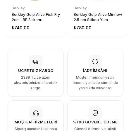
Berkley
Berkley
Berkley Gulp Alive Fish Fry
Berkley Gulp Alive Minnow
2cm LRF Silikonu
2.5 cm Silikon Yem
₺740,00
₺780,00
ÜCRETSİZ KARGO
İADE İMKÂNI
2399 TL ve üzeri
Müşteri memnuniyetini
alışverişlerinizde ücretsiz
önemsiyor, iade sürecinde
kargo.
yanınızda oluyoruz.
MÜŞTERİ HİZMETLERİ
%100 GÜVENLİ ÖDEME
Sipariş anından teslimata
Güvenli ödeme ve taksit