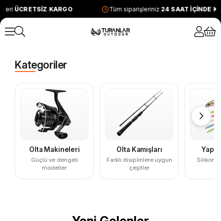
eri
ÜCRETSİZ KARGO
Tüm siparişleriniz
24 SAAT İÇİNDE KA
Kategoriler
Olta Makineleri
Olta Kamışları
Yapay
Güçlü ve dengeli
Farklı disiplinlere uygun
Silikon, 
modeller
çeşitler
y