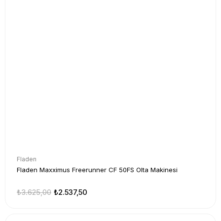
Fladen
Fladen Maxximus Freerunner CF 50FS Olta Makinesi
₺3.625,00
₺2.537,50