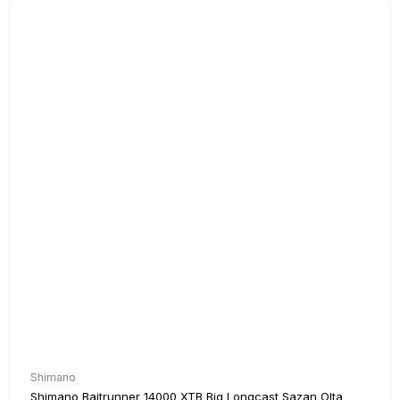
Shimano
Shimano Baitrunner 14000 XTB Big Longcast Sazan Olta