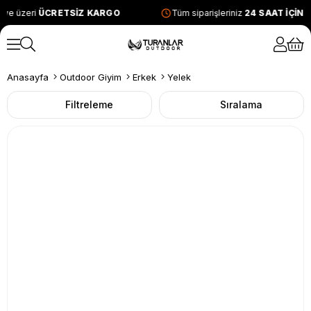
ve üzeri
ÜCRETSİZ KARGO
Tüm siparişleriniz
24 SAAT İÇİND
Anasayfa
Outdoor Giyim
Erkek
Yelek
Filtreleme
Sıralama