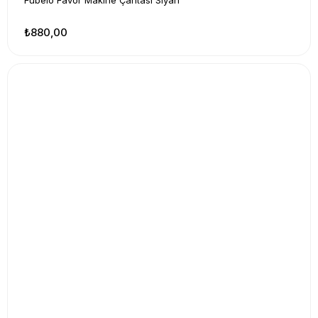
Fubelo Favor Makine Çantası Siyah
₺880,00