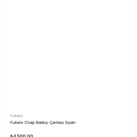
Fubelo
Fubelo Chap Balıkçı Çantası Siyah
₺4.500,00