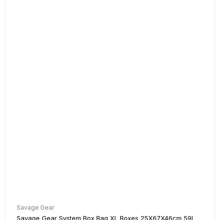
Savage Gear
Savage Gear System Box Bag XL Boxes 25X67X46cm 59L