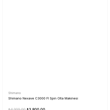
Shimano
Shimano Nexave C3000 FI Spin Olta Makinesi
₺4.309,00
₺3.800,00