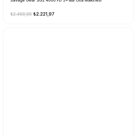
Savage Gear SG2 4000 FD 5+1BB Olta Makinesi
₺2.468,86
₺2.221,97