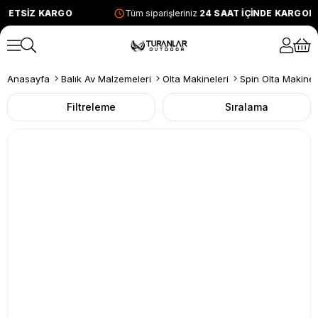
SİZ KARGO
Tüm siparişleriniz
24 SAAT İÇİNDE KARGODA
Anasayfa
Balık Av Malzemeleri
Olta Makineleri
Spin Olta Makinel
Filtreleme
Sıralama