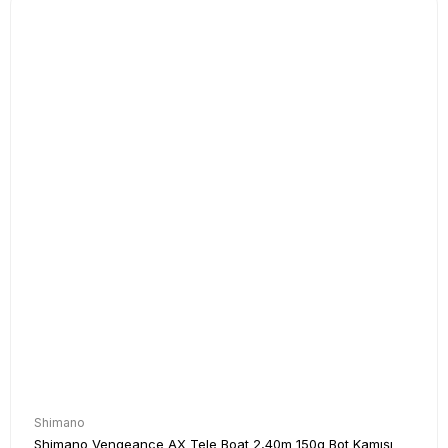
Shimano
Shimano Vengeance AX Tele Boat 2,40m 150g Bot Kamışı