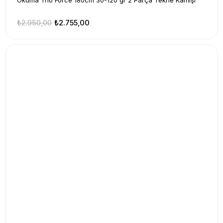
Okuma Trio Force 180cm 30-120 gr 2 Parça Tekne Kamışı
₺2.950,00
₺2.755,00