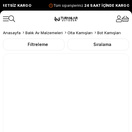
TSİZ KARGO
Tüm siparişleriniz
24 SAAT İÇİNDE KARGODA
Anasayfa
Balık Av Malzemeleri
Olta Kamışları
Bot Kamışları
Filtreleme
Sıralama