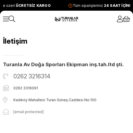
ve üzeri
ÜCRETSİZ KARGO
Tüm siparişleriniz
24 SAAT İÇİN
İletişim
Turanla Av Doğa Sporları Ekipman inş.tah.ltd şti.
0262 3216314
0262 3316091
Kadıköy Mahallesi Turan Güneş Caddesi No:100
[email protected]