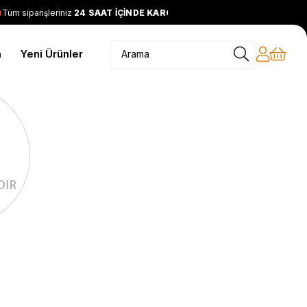
Tüm siparişleriniz
24 SAAT İÇİNDE KARGODA
2399 TL ve üzer
m
Yeni Ürünler