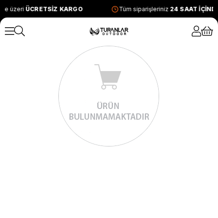
ve üzeri
ÜCRETSİZ KARGO
Tüm siparişleriniz
24 SAAT İÇİN