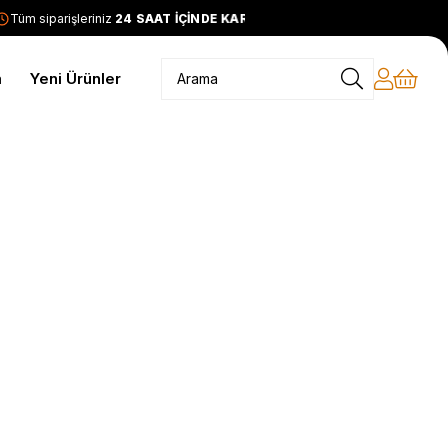
Tüm siparişleriniz
24 SAAT İÇİNDE KARGODA
2399 TL ve üzer
m
Yeni Ürünler