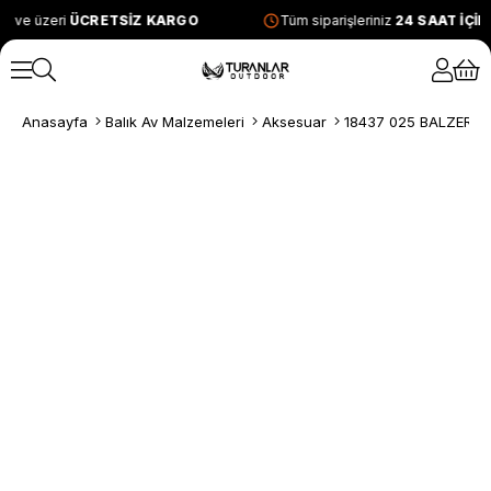
L ve üzeri
ÜCRETSİZ KARGO
Tüm siparişleriniz
24 SAAT İÇİ
Anasayfa
Balık Av Malzemeleri
Aksesuar
18437 025 BALZER B