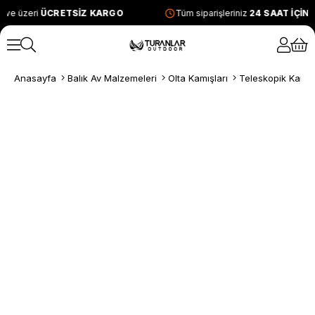
 ve üzeri
ÜCRETSİZ KARGO
Tüm siparişleriniz
24 SAAT İÇİN
Anasayfa
Balık Av Malzemeleri
Olta Kamışları
Teleskopik Kamış