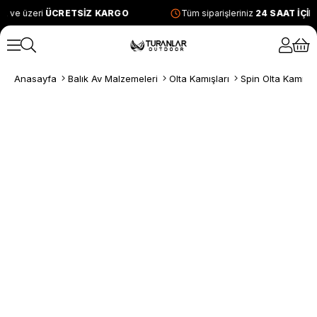
L ve üzeri
ÜCRETSİZ KARGO
Tüm siparişleriniz
24 SAAT İÇİ
Anasayfa
Balık Av Malzemeleri
Olta Kamışları
Spin Olta Kamışla