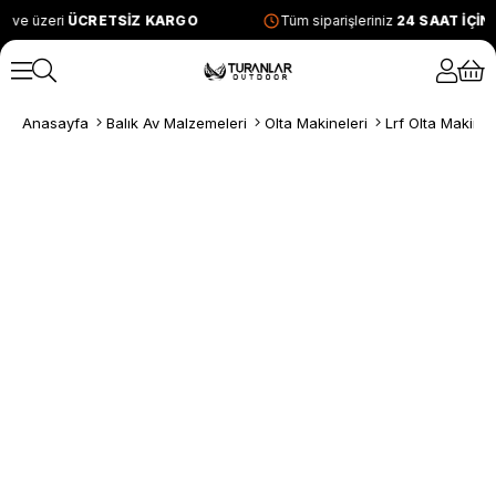
 ve üzeri
ÜCRETSİZ KARGO
Tüm siparişleriniz
24 SAAT İÇİN
Anasayfa
Balık Av Malzemeleri
Olta Makineleri
Lrf Olta Makinel