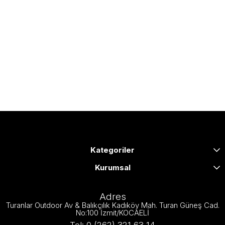
Kategoriler
Kurumsal
Adres
Turanlar Outdoor Av & Balıkçılık Kadıköy Mah. Turan Güneş Cad.
No:100 İzmit/KOCAELİ
Tel: 0 (262) 321 63 14