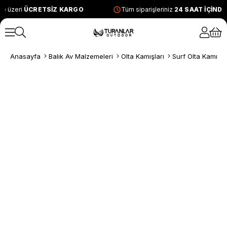
e üzeri
ÜCRETSİZ KARGO
Tüm siparişleriniz
24 SAAT İÇİND
Anasayfa
Balık Av Malzemeleri
Olta Kamışları
Surf Olta Kamışla