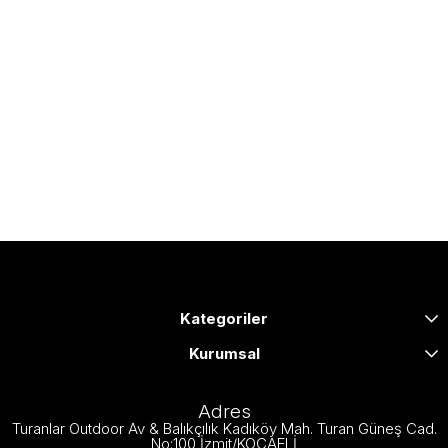
Kategoriler
Kurumsal
Adres
Turanlar Outdoor Av & Balıkçılık Kadıköy Mah. Turan Güneş Cad.
No:100 İzmit/KOCAELİ