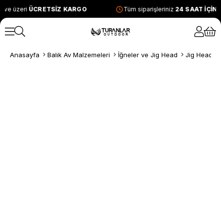
 ve üzeri
ÜCRETSİZ KARGO
Tüm siparişleriniz
24 SAAT İÇİN
Anasayfa
Balık Av Malzemeleri
İğneler ve Jig Head
Jig Head