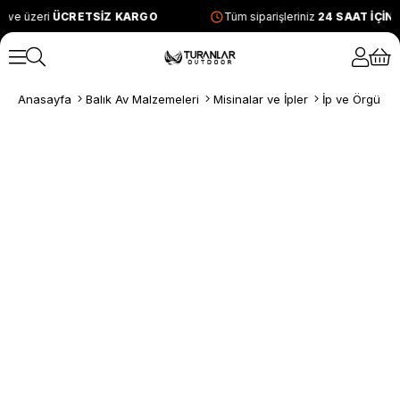
 ve üzeri
ÜCRETSİZ KARGO
Tüm siparişleriniz
24 SAAT İÇİN
Anasayfa
Balık Av Malzemeleri
Misinalar ve İpler
İp ve Örgü Mi