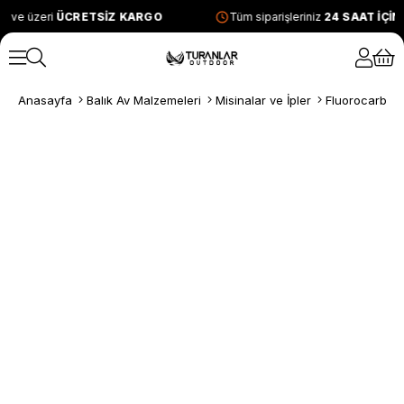
L ve üzeri
ÜCRETSİZ KARGO
Tüm siparişleriniz
24 SAAT İÇİ
Anasayfa
Balık Av Malzemeleri
Misinalar ve İpler
Fluorocarbon 