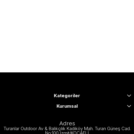
Kategoriler
Kurumsal
Adres
Turanlar Outdoor Av & Balıkçılık Kadıköy Mah. Turan Güneş Cad.
No:100 İzmit/KOCAELİ