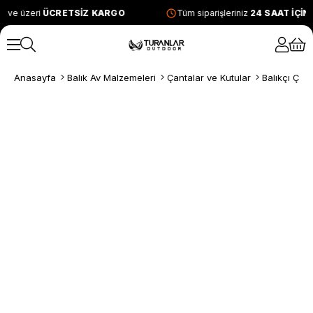
 ve üzeri
ÜCRETSİZ KARGO
Tüm siparişleriniz
24 SAAT İÇİN
Anasayfa
Balık Av Malzemeleri
Çantalar ve Kutular
Balıkçı Çant