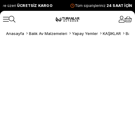
 ve üzeri
ÜCRETSİZ KARGO
Tüm siparişleriniz
24 SAAT İÇİN
Anasayfa
Balık Av Malzemeleri
Yapay Yemler
KAŞIKLAR
Balz