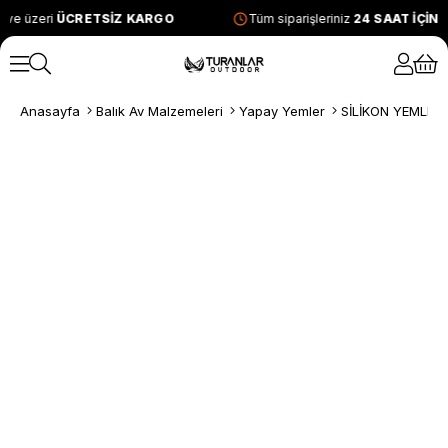
 ve üzeri
ÜCRETSİZ KARGO
Tüm siparişleriniz
24 SAAT İÇİN
Anasayfa
Balık Av Malzemeleri
Yapay Yemler
SİLİKON YEMLER