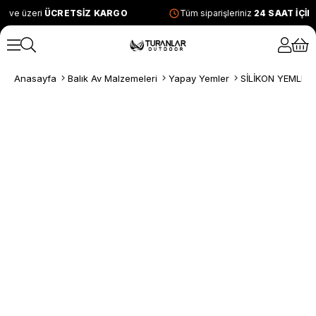
L ve üzeri
ÜCRETSİZ KARGO
Tüm siparişleriniz
24 SAAT İÇİ
Anasayfa
Balık Av Malzemeleri
Yapay Yemler
SİLİKON YEMLER