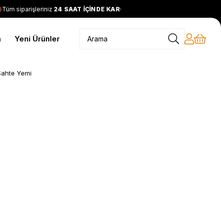
üm siparişleriniz
24 SAAT İÇİNDE KARGODA
2399 TL ve üzeri
m
Yeni Ürünler
Sahte Yemi