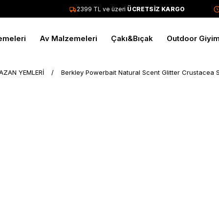
2399 TL ve üzeri
ÜCRETSİZ KARGO
T
emeleri
Av Malzemeleri
Çakı&Bıçak
Outdoor Giyi
AZAN YEMLERİ
Berkley Powerbait Natural Scent Glitter Crustacea 