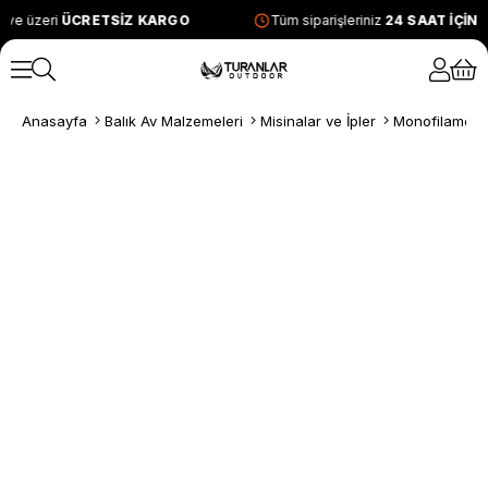
 ve üzeri
ÜCRETSİZ KARGO
Tüm siparişleriniz
24 SAAT İÇİN
Anasayfa
Balık Av Malzemeleri
Misinalar ve İpler
Monofilament 