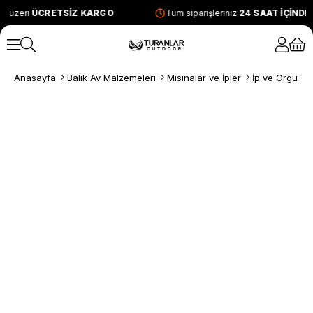
e üzeri
ÜCRETSİZ KARGO
Tüm siparişleriniz
24 SAAT İÇİNDE
Anasayfa
Balık Av Malzemeleri
Misinalar ve İpler
İp ve Örgü Mi