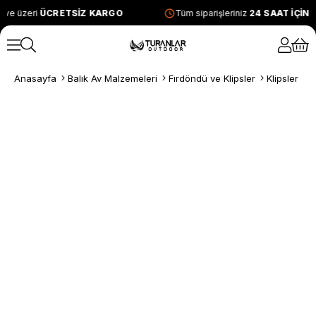
 ve üzeri
ÜCRETSİZ KARGO
Tüm siparişleriniz
24 SAAT İÇİN
Anasayfa
Balık Av Malzemeleri
Fırdöndü ve Klipsler
Klipsler
B