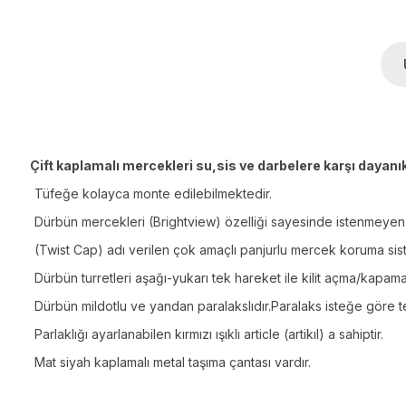
Çift kaplamalı mercekleri su,sis ve darbelere karşı dayanık
Tüfeğe kolayca monte edilebilmektedir.
Dürbün mercekleri (Brightview) özelliği sayesinde istenmeyen y
(Twist Cap) adı verilen çok amaçlı panjurlu mercek koruma sis
Dürbün turretleri aşağı-yukarı tek hareket ile kilit açma/kapama 
Dürbün mildotlu ve yandan paralakslıdır.Paralaks isteğe göre teke
Parlaklığı ayarlanabilen kırmızı ışıklı article (artikıl) a sahiptir.
Mat siyah kaplamalı metal taşıma çantası vardır.