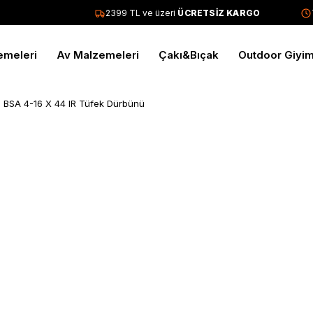
2399 TL ve üzeri
ÜCRETSİZ KARGO
Tü
emeleri
Av Malzemeleri
Çakı&Bıçak
Outdoor Giyi
BSA 4-16 X 44 IR Tüfek Dürbünü