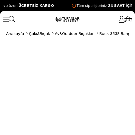
L ve üzeri
ÜCRETSİZ KARGO
Tüm siparişleriniz
24 SAAT İÇİ
Anasayfa
Çakı&Bıçak
Av&Outdoor Bıçakları
Buck 3538 Ranger 