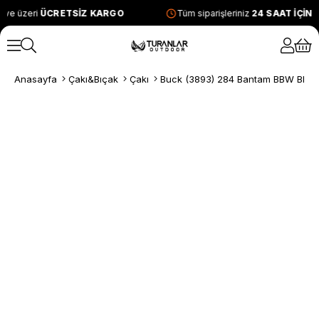
 ve üzeri
ÜCRETSİZ KARGO
Tüm siparişleriniz
24 SAAT İÇİN
Anasayfa
Çakı&Bıçak
Çakı
Buck (3893) 284 Bantam BBW Blaze