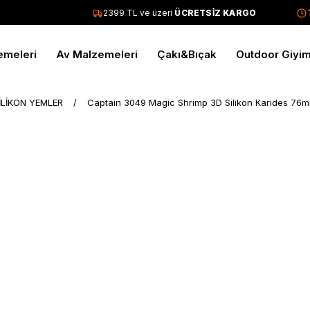
2399 TL ve üzeri
ÜCRETSİZ KARGO
Tü
emeleri
Av Malzemeleri
Çakı&Bıçak
Outdoor Giyi
İLİKON YEMLER
Captain 3049 Magic Shrimp 3D Silikon Karides 76