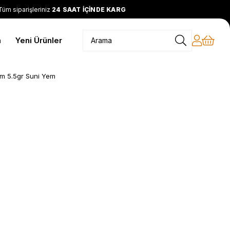
m siparişleriniz
24 SAAT İÇİNDE KARGODA
2399 TL ve üzeri
Ü
m
Yeni Ürünler
mm 5.5gr Suni Yem