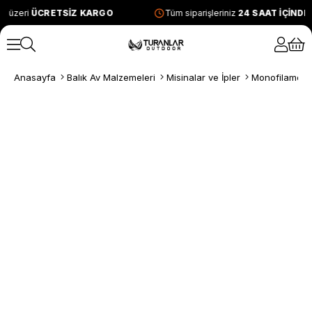
e üzeri
ÜCRETSİZ KARGO
Tüm siparişleriniz
24 SAAT İÇİNDE
Anasayfa
Balık Av Malzemeleri
Misinalar ve İpler
Monofilament 