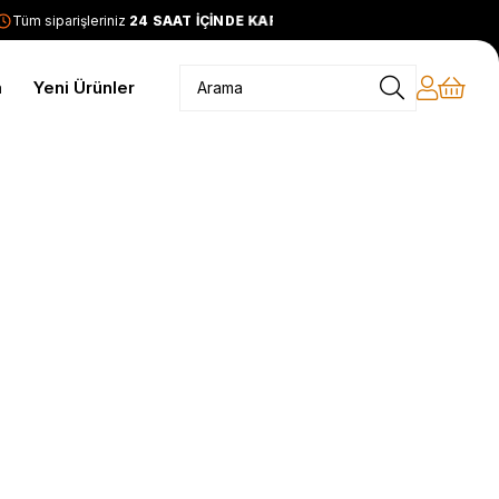
Tüm siparişleriniz
24 SAAT İÇİNDE KARGODA
2399 TL ve üzer
m
Yeni Ürünler