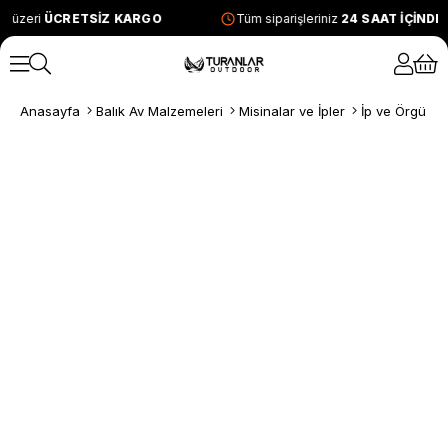
e üzeri
ÜCRETSİZ KARGO
Tüm siparişleriniz
24 SAAT İÇİNDE
Anasayfa
Balık Av Malzemeleri
Misinalar ve İpler
İp ve Örgü Mi