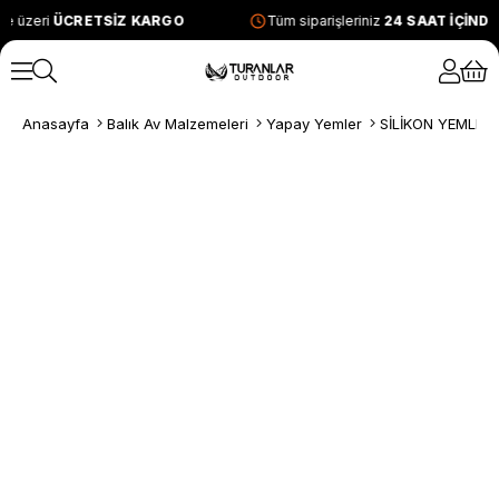
e üzeri
ÜCRETSİZ KARGO
Tüm siparişleriniz
24 SAAT İÇİND
Anasayfa
Balık Av Malzemeleri
Yapay Yemler
SİLİKON YEMLER