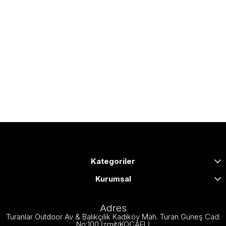
Kategoriler
Kurumsal
Adres
Turanlar Outdoor Av & Balıkçılık Kadıköy Mah. Turan Güneş Cad.
No:100 İzmit/KOCAELİ