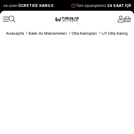
 ve üzeri
ÜCRETSİZ KARGO
Tüm siparişleriniz
24 SAAT İÇİN
Anasayfa
Balık Av Malzemeleri
Olta Kamışları
Lrf Olta Kamışları