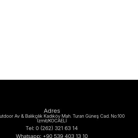
Adres
utdoor Av & Balıkçılık Kadıköy Mah. Turan Güneş Cad. No:100
İzmit/KOCAELİ
Tel: 0 (262) 321 63 14
Whatsapp: +90 539 403 13 10