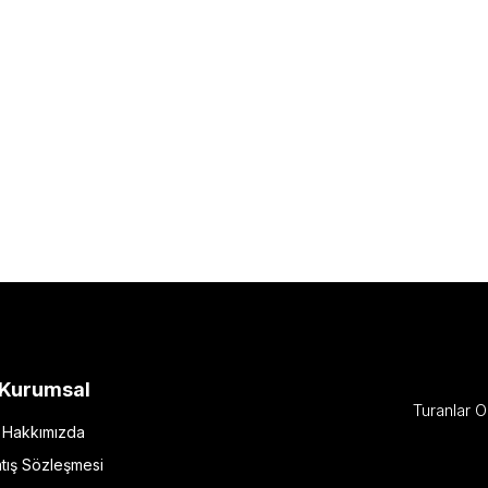
Kurumsal
Turanlar O
Hakkımızda
tış Sözleşmesi