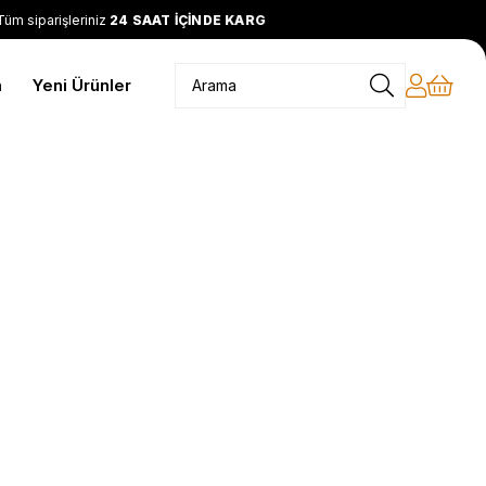
 siparişleriniz
24 SAAT İÇİNDE KARGODA
2399 TL ve üzeri
Ü
m
Yeni Ürünler