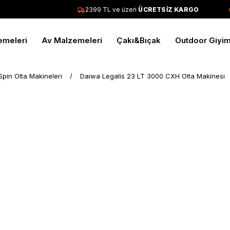
2399 TL ve üzeri
ÜCRETSİZ KARGO
emeleri
Av Malzemeleri
Çakı&Bıçak
Outdoor Giyi
Spin Olta Makineleri
Daiwa Legalis 23 LT 3000 CXH Olta Makinesi