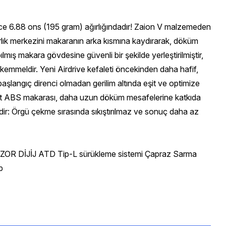
ce 6.88 ons (195 gram) ağırlığındadır! Zaion V malzemeden
ğırlık merkezini makaranın arka kısmına kaydırarak, döküm
mış makara gövdesine güvenli bir şekilde yerleştirilmiştir,
 mükemmeldir. Yeni Airdrive kefaleti öncekinden daha hafif,
aşlangıç direnci olmadan gerilim altında eşit ve optimize
cast ABS makarası, daha uzun döküm mesafelerine katkıda
eldir: Örgü çekme sırasında sıkıştırılmaz ve sonuç daha az
ZOR DİJİJ ATD Tip-L sürükleme sistemi Çapraz Sarma
p