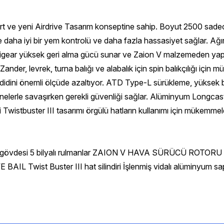
ert ve yeni Airdrive Tasarım konseptine sahip. Boyut 2500 sade
 ve daha iyi bir yem kontrolü ve daha fazla hassasiyet sağlar. A
Digigear yüksek geri alma gücü sunar ve Zaion V malzemeden yapıl
ander, levrek, turna balığı ve alabalık için spin balıkçılığı için
tehdidini önemli ölçüde azaltıyor. ATD Type-L sürükleme, yüksek b
munelerle savaşırken gerekli güvenliği sağlar. Alüminyum Long
ki Twistbuster III tasarımı örgülü hatların kullanımı için mükemm
a gövdesi 5 bilyalı rulmanlar ZAION V HAVA SÜRÜCÜ ROTORU 
L Twist Buster III hat silindiri İşlenmiş vidalı alüminyum sa