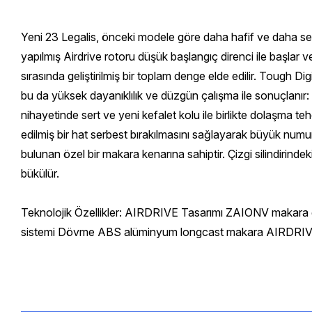
Yeni 23 Legalis, önceki modele göre daha hafif ve daha s
yapılmış Airdrive rotoru düşük başlangıç direnci ile başlar
sırasında geliştirilmiş bir toplam denge elde edilir. Tough 
bu da yüksek dayanıklılık ve düzgün çalışma ile sonuçlanır: Z
nihayetinde sert ve yeni kefalet kolu ile birlikte dolaşma 
edilmiş bir hat serbest bırakılmasını sağlayarak büyük nu
bulunan özel bir makara kenarına sahiptir. Çizgi silindirinde
bükülür.
Teknolojik Özellikler: AIRDRIVE Tasarımı ZAIONV makar
sistemi Dövme ABS alüminyum longcast makara AIRDRIVE BAI