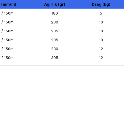
e (mm/m)
Ağırlık (gr)
Drag (kg)
 / 150m
180
5
 / 150m
200
10
 / 150m
205
10
 / 150m
205
10
 / 150m
230
12
 / 150m
305
12