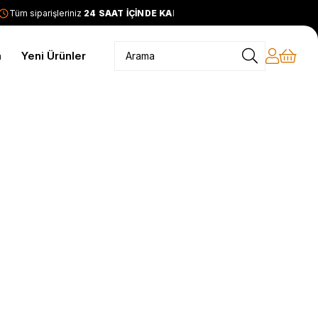
Tüm siparişleriniz
24 SAAT İÇİNDE KARGODA
2399 TL ve üzer
m
Yeni Ürünler