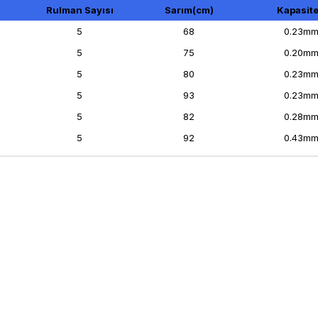
Rulman Sayısı
Sarım(cm)
Kapasit
5
68
0.23mm
5
75
0.20mm
5
80
0.23mm
5
93
0.23mm
5
82
0.28mm
5
92
0.43mm