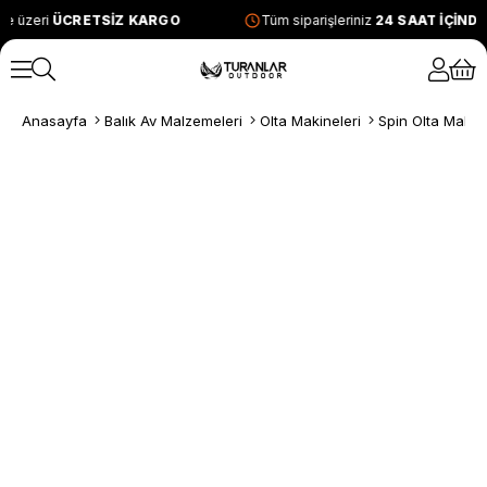
e üzeri
ÜCRETSİZ KARGO
Tüm siparişleriniz
24 SAAT İÇİND
Anasayfa
Balık Av Malzemeleri
Olta Makineleri
Spin Olta Makine