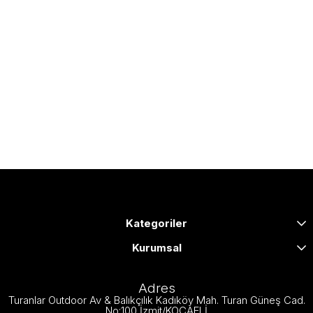
Kategoriler
Kurumsal
Adres
Turanlar Outdoor Av & Balıkçılık Kadıköy Mah. Turan Güneş Cad.
No:100 İzmit/KOCAELİ