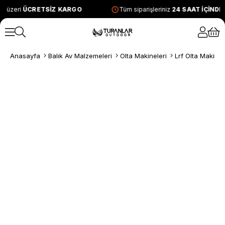
e üzeri
ÜCRETSİZ KARGO
Tüm siparişleriniz
24 SAAT İÇİND
Anasayfa
Balık Av Malzemeleri
Olta Makineleri
Lrf Olta Makinel