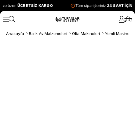
 ve üzeri
ÜCRETSİZ KARGO
Tüm siparişleriniz
24 SAAT İÇİN
Anasayfa
Balık Av Malzemeleri
Olta Makineleri
Yemli Makineler