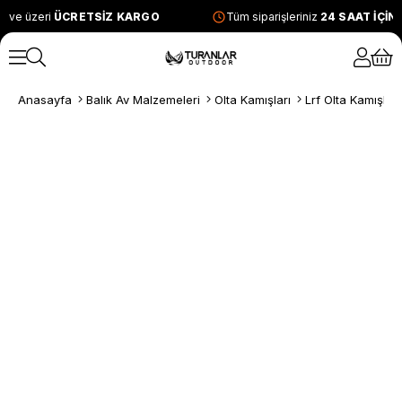
 ve üzeri
ÜCRETSİZ KARGO
Tüm siparişleriniz
24 SAAT İÇİN
Anasayfa
Balık Av Malzemeleri
Olta Kamışları
Lrf Olta Kamışları