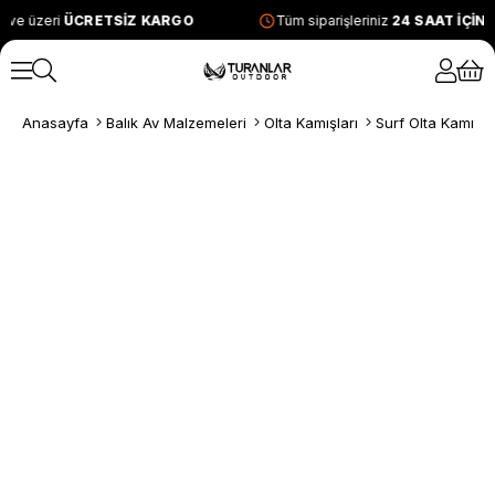
 ve üzeri
ÜCRETSİZ KARGO
Tüm siparişleriniz
24 SAAT İÇİN
Anasayfa
Balık Av Malzemeleri
Olta Kamışları
Surf Olta Kamışla