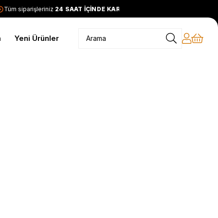
üm siparişleriniz
24 SAAT İÇİNDE KARGODA
2399 TL ve üzeri
m
Yeni Ürünler