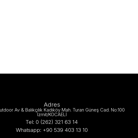
Adres
utdoor Av & Balıkçılık Kadıköy Mah. Turan Güneş Cad. No:100
İzmit/KOCAELİ
Tel: 0 (262) 321 63 14
Whatsapp: +90 539 403 13 10