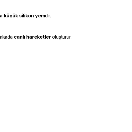
ra küçük silikon yem
dir.
ımlarda
canlı hareketler
oluşturur.