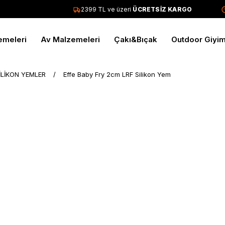
2399 TL ve üzeri
ÜCRETSİZ KARGO
T
emeleri
Av Malzemeleri
Çakı&Bıçak
Outdoor Giyi
İLİKON YEMLER
Effe Baby Fry 2cm LRF Silikon Yem