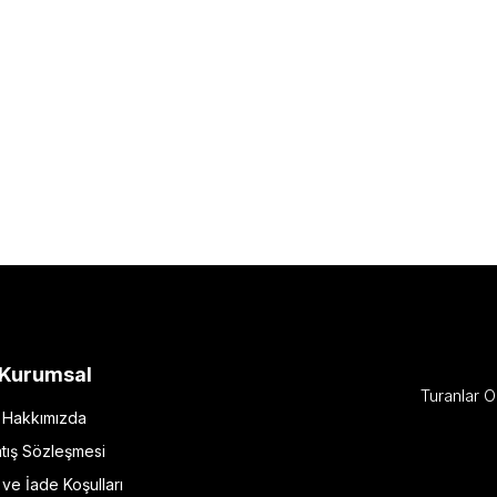
Kurumsal
Turanlar O
Hakkımızda
tış Sözleşmesi
l ve İade Koşulları