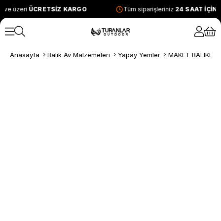
 ve üzeri
ÜCRETSİZ KARGO
Tüm siparişleriniz
24 SAAT İÇİN
Anasayfa
Balık Av Malzemeleri
Yapay Yemler
MAKET BALIKLAR