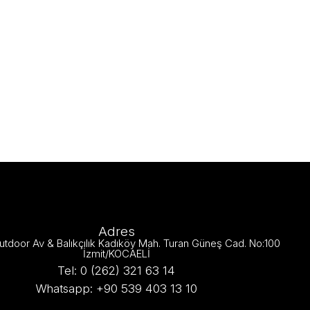
Adres
utdoor Av & Balıkçılık Kadıköy Mah. Turan Güneş Cad. No:100
İzmit/KOCAELİ
Tel: 0 (262) 321 63 14
Whatsapp: +90 539 403 13 10