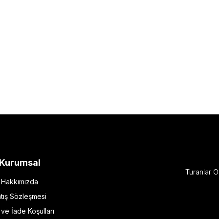
Kurumsal
Turanlar O
Hakkımızda
tış Sözleşmesi
l ve İade Koşulları