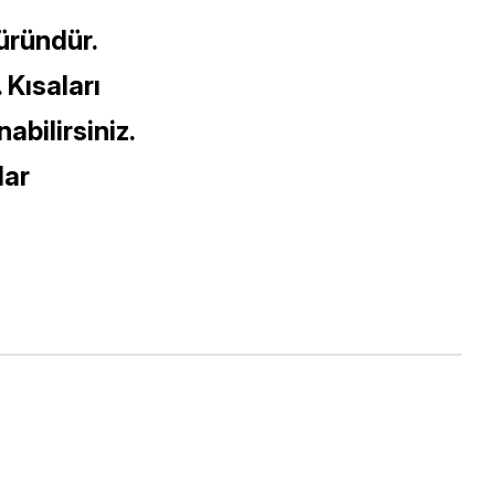
 üründür.
. Kısaları
abilirsiniz.
lar