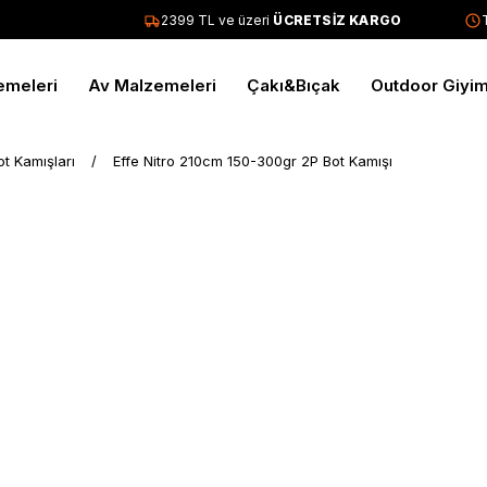
2399 TL ve üzeri
ÜCRETSİZ KARGO
Tüm
emeleri
Av Malzemeleri
Çakı&Bıçak
Outdoor Giyi
ot Kamışları
Effe Nitro 210cm 150-300gr 2P Bot Kamışı