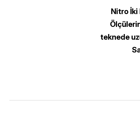
Nitro İk
Ölçülerin
teknede uzu
Sa