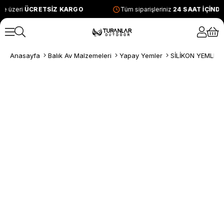
ve üzeri
ÜCRETSİZ KARGO
Tüm siparişleriniz
24 SAAT İÇİND
Anasayfa
Balık Av Malzemeleri
Yapay Yemler
SİLİKON YEMLER