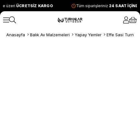
ve üzeri
ÜCRETSİZ KARGO
Tüm siparişleriniz
24 SAAT İÇİND
Anasayfa
Balık Av Malzemeleri
Yapay Yemler
Effe Sasi Turna