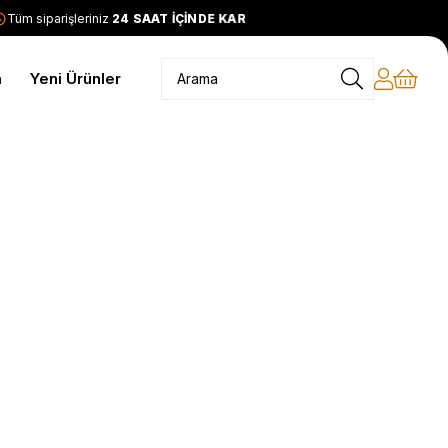
üm siparişleriniz
24 SAAT İÇİNDE KARGODA
2399 TL ve üzeri
m
Yeni Ürünler