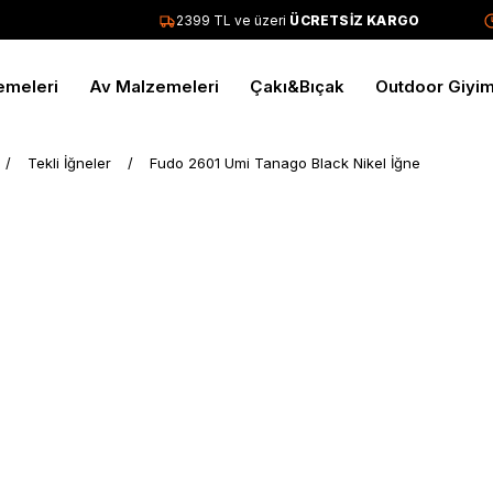
2399 TL ve üzeri
ÜCRETSİZ KARGO
T
emeleri
Av Malzemeleri
Çakı&Bıçak
Outdoor Giyi
Tekli İğneler
Fudo 2601 Umi Tanago Black Nikel İğne