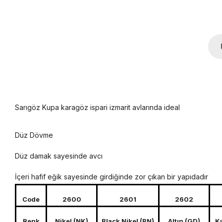
Sarıgöz Kupa karagöz ispari izmarit avlarında ideal
Düz Dövme
Düz damak sayesinde avcı
İçeri hafif eğik sayesinde girdiğinde zor çıkan bir yapıdadır
Code
2600
2601
2602
Renk
Nikel (NK)
Black Nikel (BN)
Altın (GD)
Kı