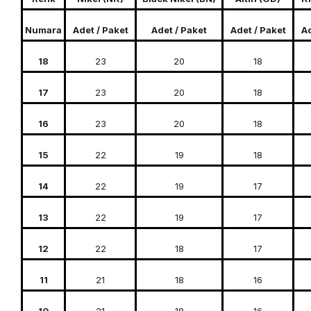
Numara
Adet / Paket
Adet / Paket
Adet / Paket
Ad
18
23
20
18
17
23
20
18
16
23
20
18
15
22
19
18
14
22
19
17
13
22
19
17
12
22
18
17
11
21
18
16