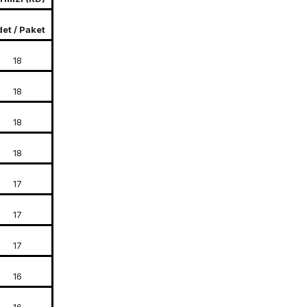
et / Paket
18
18
18
18
17
17
17
16