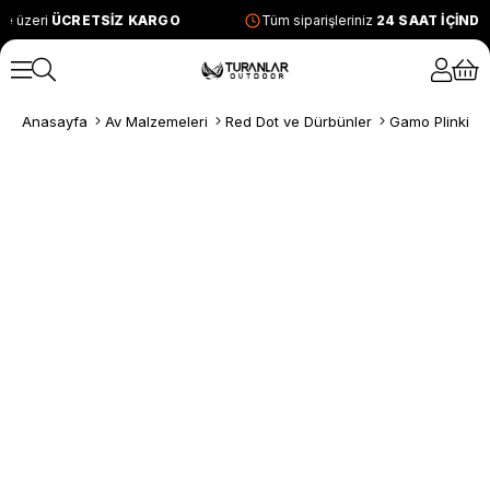
e üzeri
ÜCRETSİZ KARGO
Tüm siparişleriniz
24 SAAT İÇİND
Anasayfa
Av Malzemeleri
Red Dot ve Dürbünler
Gamo Plinking