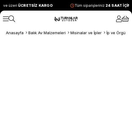
L ve üzeri
ÜCRETSİZ KARGO
Tüm siparişleriniz
24 SAAT İÇİ
Anasayfa
Balık Av Malzemeleri
Misinalar ve İpler
İp ve Örgü Mi